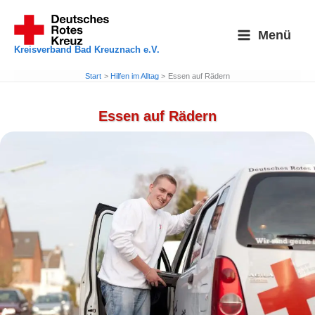
Zum
Inhalt
Menü
springen
Kreisverband Bad Kreuznach e.V.
Start
Hilfen im Alltag
Essen auf Rädern
Essen auf Rädern