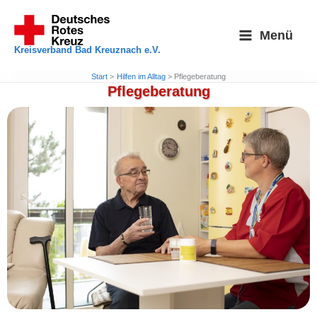
Zum
Inhalt
Menü
springen
Kreisverband Bad Kreuznach e.V.
Start
Hilfen im Alltag
Pflegeberatung
Pflegeberatung