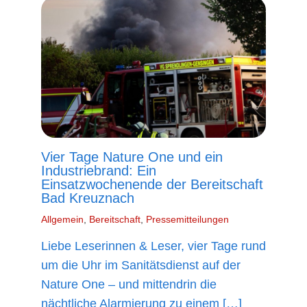
Vier Tage Nature One und ein
Industriebrand: Ein
Einsatzwochenende der Bereitschaft
Bad Kreuznach
Allgemein
,
Bereitschaft
,
Pressemitteilungen
Liebe Leserinnen & Leser, vier Tage rund
um die Uhr im Sanitätsdienst auf der
Nature One – und mittendrin die
nächtliche Alarmierung zu einem […]