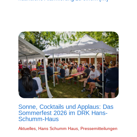
mehr lesen »
Sonne, Cocktails und Applaus: Das
Sommerfest 2026 im DRK Hans-
Schumm-Haus
Aktuelles
,
Hans Schumm Haus
,
Pressemitteilungen