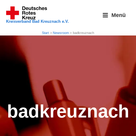
Zum
Inhalt
Menü
springen
Kreisverband Bad Kreuznach e.V.
Start
Newsroom
badkreuznach
badkreuznach