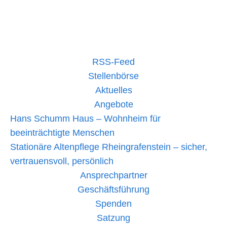
Ein
mehr lesen »
Tag
voller
Magie:
Mit
„Frohe
RSS-Feed
Herzen“
in
Stellenbörse
den
Aktuelles
Europa-
Park
Angebote
Hans Schumm Haus – Wohnheim für
beeinträchtigte Menschen
Stationäre Altenpflege Rheingrafenstein – sicher,
vertrauensvoll, persönlich
Ansprechpartner
Geschäftsführung
Spenden
Satzung