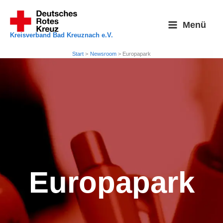
Zum
Inhalt
Menü
springen
Kreisverband Bad Kreuznach e.V.
Start
Newsroom
Europapark
Europapark