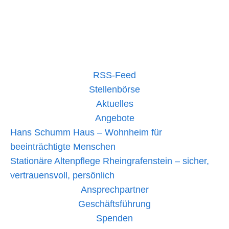
Neuer
mehr lesen »
Rettungswagen
für
die
DRK-
Bereitschaft
RSS-Feed
–
Ersatz
Stellenbörse
für
Aktuelles
treuen
„Oldie“
Angebote
im
Einsatzdienst
Hans Schumm Haus – Wohnheim für
beeinträchtigte Menschen
Stationäre Altenpflege Rheingrafenstein – sicher,
vertrauensvoll, persönlich
Ansprechpartner
Geschäftsführung
Spenden