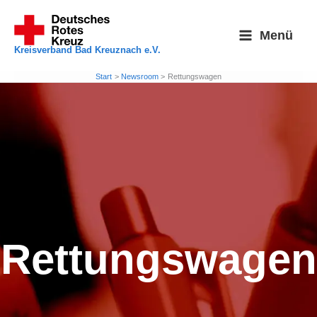
Zum
Inhalt
Menü
springen
Kreisverband Bad Kreuznach e.V.
Start
Newsroom
Rettungswagen
Rettungswagen