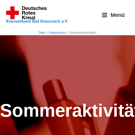
Zum
Inhalt
Menü
springen
Kreisverband Bad Kreuznach e.V.
Start
Newsroom
Sommeraktivitäten
Sommeraktivitä