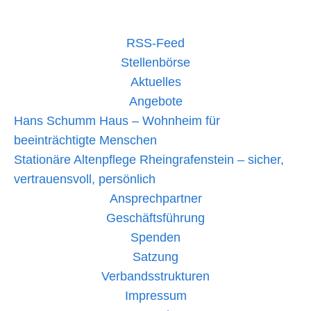
den
Sommer
2025
–
RSS-Feed
Impressionen
aus
Stellenbörse
dem
Aktuelles
Hans-
Schumm-
Angebote
Haus
Hans Schumm Haus – Wohnheim für
beeinträchtigte Menschen
Stationäre Altenpflege Rheingrafenstein – sicher,
vertrauensvoll, persönlich
Ansprechpartner
Geschäftsführung
Spenden
Satzung
Verbandsstrukturen
Impressum