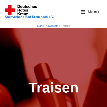
Zum
Inhalt
Menü
springen
Kreisverband Bad Kreuznach e.V.
Start
Newsroom
Traisen
Traisen