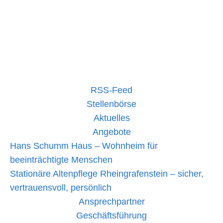
Dauer- und Großeinsatz. Wir berichteten hier schon
darüber. Seit Montagmorgen
Großeinsatz
mehr lesen »
beim
Waldbrand
in
Traisen:
DRK
RSS-Feed
Bad
Kreuznach
Stellenbörse
versorgt
Aktuelles
über
600
Angebote
Einsatzkräfte
Hans Schumm Haus – Wohnheim für
beeinträchtigte Menschen
Stationäre Altenpflege Rheingrafenstein – sicher,
vertrauensvoll, persönlich
Ansprechpartner
Geschäftsführung