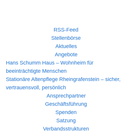
Sommer
mehr lesen »
2023
–
Aktivitäten
im
Betreuungsbereich
RSS-Feed
Stellenbörse
Aktuelles
Angebote
Hans Schumm Haus – Wohnheim für
beeinträchtigte Menschen
Stationäre Altenpflege Rheingrafenstein – sicher,
vertrauensvoll, persönlich
Ansprechpartner
Geschäftsführung
Spenden
Satzung
Verbandsstrukturen