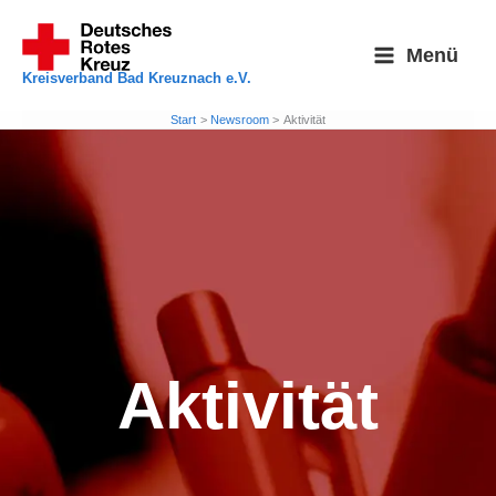
Zum
Inhalt
Menü
springen
Kreisverband Bad Kreuznach e.V.
Start
Newsroom
Aktivität
Aktivität