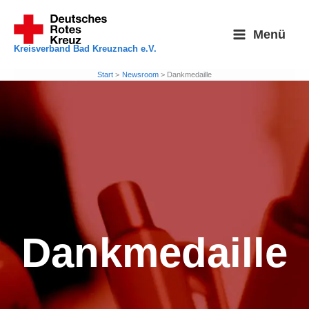
Zum
Inhalt
Menü
springen
Kreisverband Bad Kreuznach e.V.
Start
Newsroom
Dankmedaille
Dankmedaille