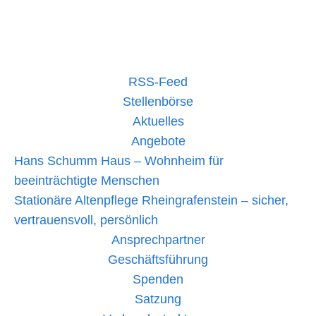
Höchste
mehr lesen »
Auszeichnung
des
DRK
für
Gerlinde
RSS-Feed
Graf
Stellenbörse
Aktuelles
Angebote
Hans Schumm Haus – Wohnheim für
beeinträchtigte Menschen
Stationäre Altenpflege Rheingrafenstein – sicher,
vertrauensvoll, persönlich
Ansprechpartner
Geschäftsführung
Spenden
Satzung