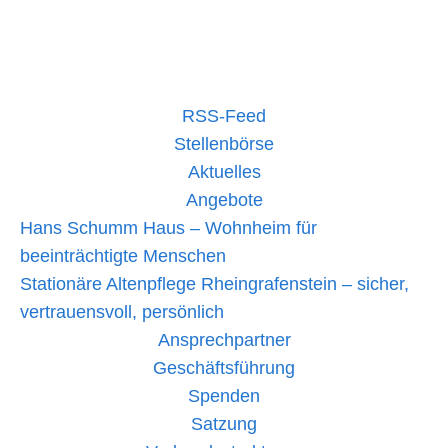
Unser
mehr lesen »
Jugendrotkreuz
beim
Familienfest
in
Bad
RSS-Feed
Kreuznach
Stellenbörse
Aktuelles
Angebote
Hans Schumm Haus – Wohnheim für
beeinträchtigte Menschen
Stationäre Altenpflege Rheingrafenstein – sicher,
vertrauensvoll, persönlich
Ansprechpartner
Geschäftsführung
Spenden
Satzung