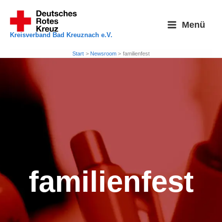
Zum
Inhalt
Menü
springen
Kreisverband Bad Kreuznach e.V.
Start
Newsroom
familienfest
familienfest