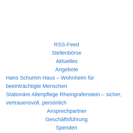
Pfalz e.V. Der
6.
mehr lesen »
DRK-
Familientag
im
Holiday
Park
RSS-Feed
Stellenbörse
Aktuelles
Angebote
Hans Schumm Haus – Wohnheim für
beeinträchtigte Menschen
Stationäre Altenpflege Rheingrafenstein – sicher,
vertrauensvoll, persönlich
Ansprechpartner
Geschäftsführung
Spenden