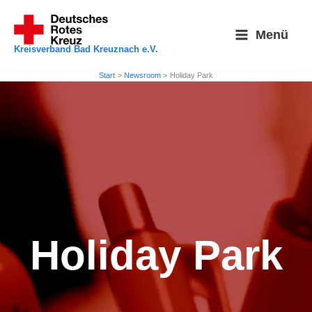
Zum
Inhalt
Menü
springen
Kreisverband Bad Kreuznach e.V.
Start
Newsroom
Holiday Park
Holiday Park