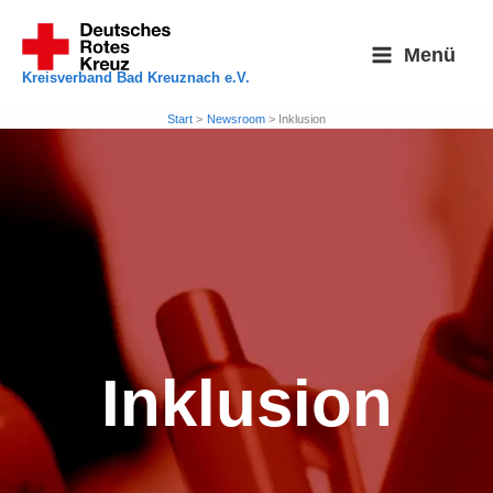
Zum
Inhalt
Menü
springen
Kreisverband Bad Kreuznach e.V.
Start
Newsroom
Inklusion
Inklusion