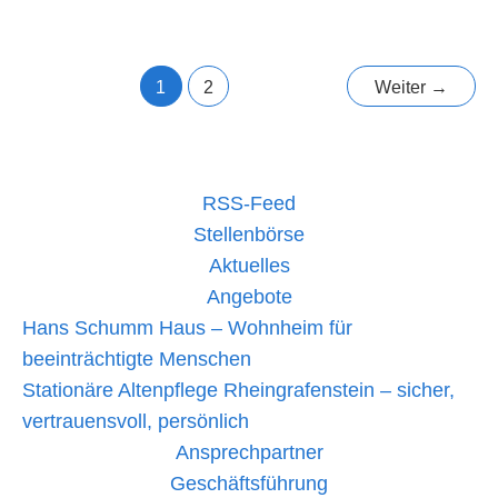
Special
mehr lesen »
Olympics:
Athlet*innen
des
1
2
Weiter
→
Hans-
Schumm-
Hauses
überzeugen
in
Heilbronn
RSS-Feed
Stellenbörse
Aktuelles
Angebote
Hans Schumm Haus – Wohnheim für
beeinträchtigte Menschen
Stationäre Altenpflege Rheingrafenstein – sicher,
vertrauensvoll, persönlich
Ansprechpartner
Geschäftsführung