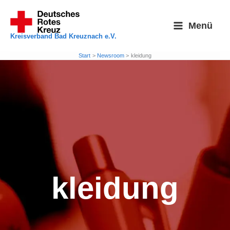
Zum
Inhalt
Menü
springen
Kreisverband Bad Kreuznach e.V.
Start
Newsroom
kleidung
kleidung