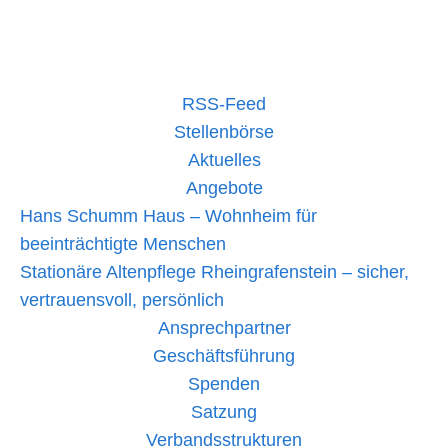
Kooperation
mehr lesen »
für
nachhaltige
Altkleidersammlung
im
Landkreis
RSS-Feed
Bad
Kreuznach
Stellenbörse
Aktuelles
Angebote
Hans Schumm Haus – Wohnheim für
beeinträchtigte Menschen
Stationäre Altenpflege Rheingrafenstein – sicher,
vertrauensvoll, persönlich
Ansprechpartner
Geschäftsführung
Spenden
Satzung
Verbandsstrukturen