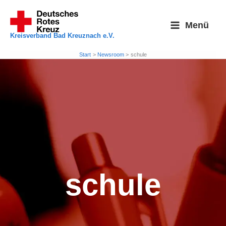
Zum
Inhalt
Menü
springen
Kreisverband Bad Kreuznach e.V.
Start
Newsroom
schule
schule