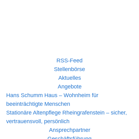
statt, der von Christiane Hoffmann, einer erfahrenen Erste-
Hilfe-Ausbilderin des DRK Kreisverbandes
Schulsanitätsdienst-
mehr lesen »
Kurs
an
der
Disibod-
Realschule
RSS-Feed
Plus
Bad
Stellenbörse
Sobernheim
Aktuelles
Angebote
Hans Schumm Haus – Wohnheim für
beeinträchtigte Menschen
Stationäre Altenpflege Rheingrafenstein – sicher,
vertrauensvoll, persönlich
Ansprechpartner
Geschäftsführung