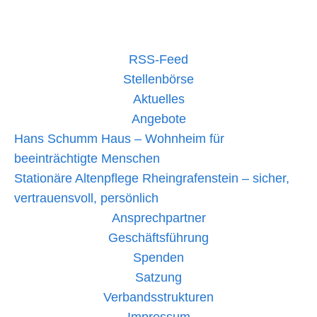
im
Einsatz:
650
Personen
in
RSS-Feed
Kirn
verpflegt
Stellenbörse
Aktuelles
Angebote
Hans Schumm Haus – Wohnheim für
beeinträchtigte Menschen
Stationäre Altenpflege Rheingrafenstein – sicher,
vertrauensvoll, persönlich
Ansprechpartner
Geschäftsführung
Spenden
Satzung
Verbandsstrukturen