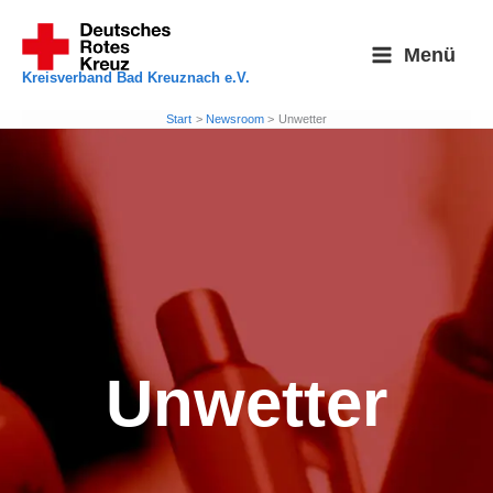
Zum
Inhalt
Menü
springen
Kreisverband Bad Kreuznach e.V.
Start
Newsroom
Unwetter
Unwetter