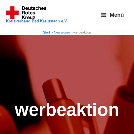
Zum
Inhalt
Menü
springen
Kreisverband Bad Kreuznach e.V.
Start
Newsroom
werbeaktion
werbeaktion