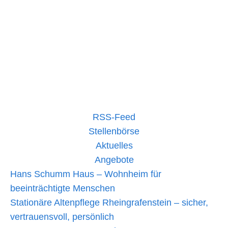
DRK unterwegs sein, um Menschen dazu zu ermutigen,
die wichtige Arbeit des DRK durch eine
Fördermitgliedschaft zu unterstützen. Details im Artikel …
Werbeaktion
mehr lesen »
für
Fördermitgliedschaft
(Update
26.06.2024)
RSS-Feed
Stellenbörse
Aktuelles
Angebote
Hans Schumm Haus – Wohnheim für
beeinträchtigte Menschen
Stationäre Altenpflege Rheingrafenstein – sicher,
vertrauensvoll, persönlich