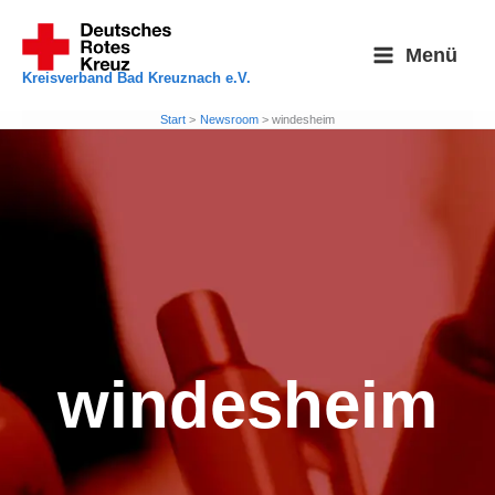
Zum
Inhalt
Menü
springen
Kreisverband Bad Kreuznach e.V.
Start
Newsroom
windesheim
windesheim