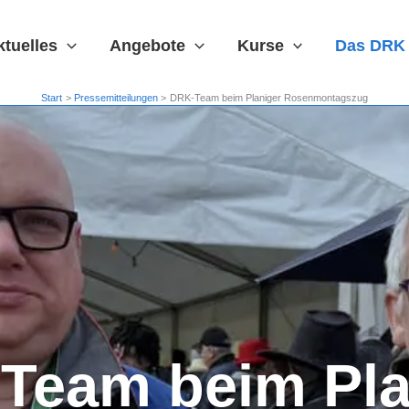
ktuelles
Angebote
Kurse
Das DRK
Start
Pressemitteilungen
DRK-Team beim Planiger Rosenmontagszug
Team beim Pla