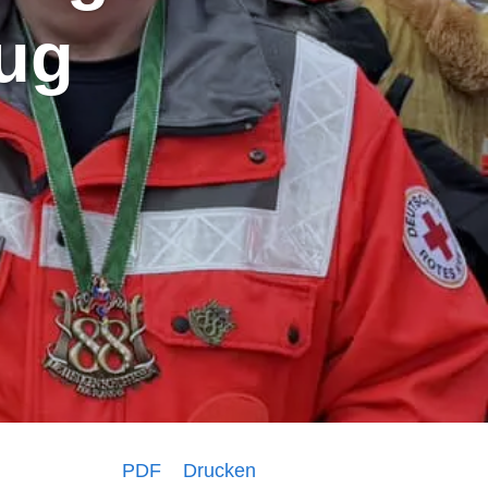
ug
PDF
Drucken