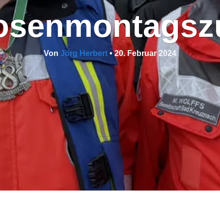
osenmontagsz
Von
Jörg Herbert
•
20. Februar 2024