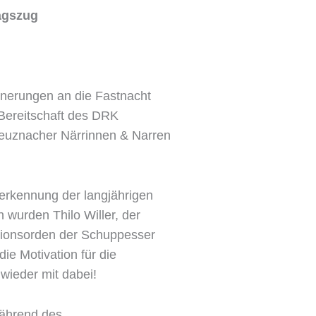
agszug
innerungen an die Fastnacht
 Bereitschaft des DRK
Kreuznacher Närrinnen & Narren
nerkennung der langjährigen
wurden Thilo Willer, der
essionsorden der Schuppesser
ie Motivation für die
wieder mit dabei!
während des