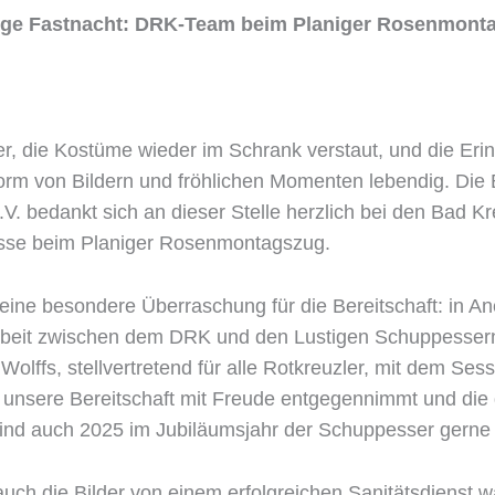
tige Fastnacht: DRK-Team beim Planiger Rosenmont
er, die Kostüme wieder im Schrank verstaut, und die Er
orm von Bildern und fröhlichen Momenten lebendig. Die
. bedankt sich an dieser Stelle herzlich bei den Bad 
nisse beim Planiger Rosenmontagszug.
eine besondere Überraschung für die Bereitschaft: in A
beit zwischen dem DRK und den Lustigen Schuppessern 
 Wolffs, stellvertretend für alle Rotkreuzler, mit dem S
 unsere Bereitschaft mit Freude entgegennimmt und die d
ind auch 2025 im Jubiläumsjahr der Schuppesser gerne 
auch die Bilder von einem erfolgreichen Sanitätsdienst 