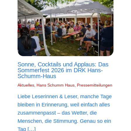
Sonne, Cocktails und Applaus: Das
Sommerfest 2026 im DRK Hans-
Schumm-Haus
Aktuelles
,
Hans Schumm Haus
,
Pressemitteilungen
Liebe Leserinnen & Leser, manche Tage
bleiben in Erinnerung, weil einfach alles
zusammenpasst – das Wetter, die
Menschen, die Stimmung. Genau so ein
Tag […]