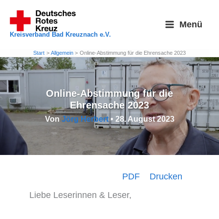
Zum
Inhalt
Menü
springen
Kreisverband Bad Kreuznach e.V.
Start
Allgemein
Online-Abstimmung für die Ehrensache 2023
Online-Abstimmung für die
Ehrensache 2023
Von
Jörg Herbert
•
28. August 2023
PDF
Drucken
Liebe Leserinnen & Leser,