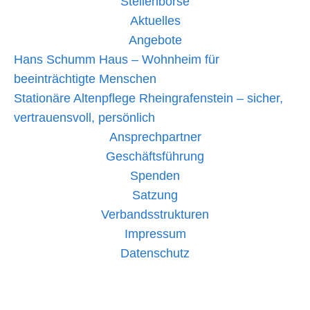
Stellenbörse
ehrenamtlichen
Aktuelles
Sanitätern
im
Angebote
Einsatz
Hans Schumm Haus – Wohnheim für
beeinträchtigte Menschen
Stationäre Altenpflege Rheingrafenstein – sicher,
vertrauensvoll, persönlich
Ansprechpartner
Geschäftsführung
Spenden
Satzung
Verbandsstrukturen
Impressum
Datenschutz