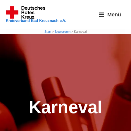
Zum
Inhalt
Menü
springen
Kreisverband Bad Kreuznach e.V.
Start
Newsroom
Karneval
Karneval