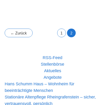
der
Das
mehr lesen »
Team
des
Hans-
←
Zurück
1
2
Schumm-
Haus
beim
Firmenlauf
2023
RSS-Feed
Stellenbörse
Aktuelles
Angebote
Hans Schumm Haus – Wohnheim für
beeinträchtigte Menschen
Stationäre Altenpflege Rheingrafenstein – sicher,
vertrauensvoll, persönlich