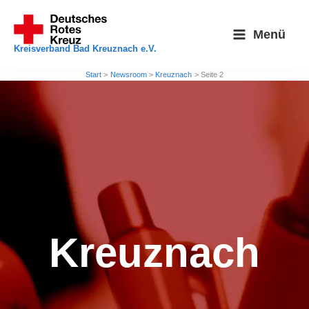
Zum
Inhalt
Menü
springen
Kreisverband Bad Kreuznach e.V.
Start
Newsroom
Kreuznach
Seite 2
Kreuznach