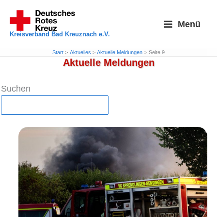
Zum
Inhalt
Menü
springen
Kreisverband Bad Kreuznach e.V.
Start
Aktuelles
Aktuelle Meldungen
Seite 9
Aktuelle Meldungen
Suchen
Suchen